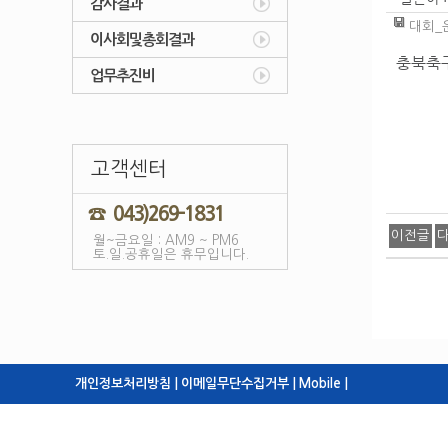
감사결과
대회_운
이사회및총회결과
충북축구
업무추진비
고객센터
☎ 043)269-1831
이전글
월~금요일 : AM9 ~ PM6
토.일.공휴일은 휴무입니다.
개인정보처리방침 |
이메일무단수집거부 |
Mobile |