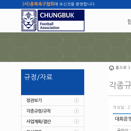
(사)충북축구협회
에 오신것을 환영합니다.
홈으로
>
규정/자료
각종규
정관보기
작성일 : 21
각종규정/규칙
대회운
사업계획/결산
글쓴이 