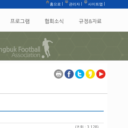
홈으로
관리자
사이트맵
|
|
|
프로그램
협회소식
규정&자료
(조회 : 3,128)