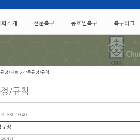
협회소개
전문축구
동호인축구
축구리그
 규정/자료 > 각종규정/규칙
정/규칙
-09-30 10:40
영규정
:
관리자