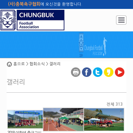
(사)충북축구협회
에 오신것을 환영합니다.
홈으로
관리자
사이트맵
|
|
|
홈으로
> 협회소식 > 갤러리
갤러리
전체 313
2018 여학생 축구교실