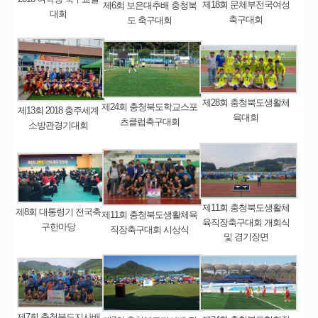
제18회 문체부전국여성
제6회 보은대추배 충청북
대회
축구대회
도 축구대회
제28회 충청북도생활체
제24회 충청북도학교스포
제13회 2018 충주세계
육대회
츠클럽축구대회
소방관경기대회
제11회 충청북도생활체
제8회 대통령기 전국축
제11회 충청북도생활체육
육직장축구대회 개회식
구한마당
직장축구대회 시상식
및 경기장면
제7회 충청북도지사배