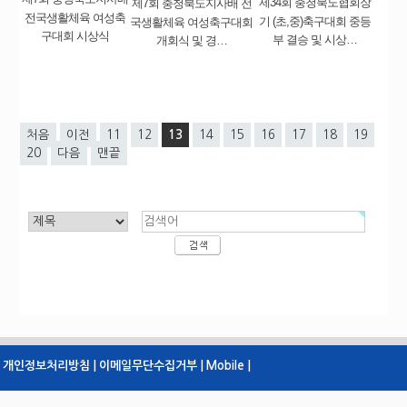
제34회 충청북도협회장
제7회 충청북도지사배 전
전국생활체육 여성축
기 (초,중)축구대회 중등
국생활체육 여성축구대회
구대회 시상식
부 결승 및 시상…
개회식 및 경…
처음
이전
11
12
13
14
15
16
17
18
19
20
다음
맨끝
개인정보처리방침 |
이메일무단수집거부 |
Mobile |