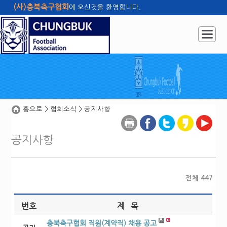
(사)충북축구협회
에 오신것을 환영합니다.
홈으로
관리자
사이트맵
|
|
|
홈으로
> 협회소식 > 공지사항
공지사항
전체 447
번호
제 목
충북축구협회 직원(계약직) 채용 공고