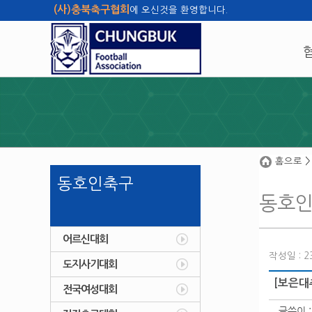
(사)충북축구협회
에 오신것을 환영합니다.
홈으로
>
동호인축구
동호
어르신대회
작성일 : 23
도지사기대회
[보은대
전국여성대회
글쓴이 