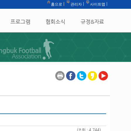
홈으로
관리자
사이트맵
|
|
|
프로그램
협회소식
규정&자료
(조회 : 4,744)