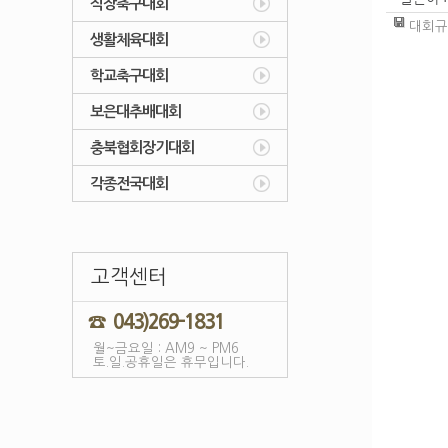
직장축구대회
대회규정
생활체육대회
학교축구대회
보은대추배대회
충북협회장기대회
각종전국대회
고객센터
☎ 043)269-1831
월~금요일 : AM9 ~ PM6
토.일.공휴일은 휴무입니다.