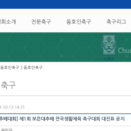
협회소개
전문축구
동호인축구
축구리그
 동호인축구 > 동호인축구
인축구
-10-13 14:31
추배대회] 제1회 보은대추배 전국생활체육 축구대회 대진표 공지
:
관리자